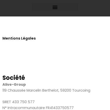
Aller
au
contenu
Mentions Légales
Société
Alive-Group
119 Chaussée Marcelin Berthelot, 59200 Tourcoing
SIRET 433 750 577
N° Intracommunautaire FR41433750577