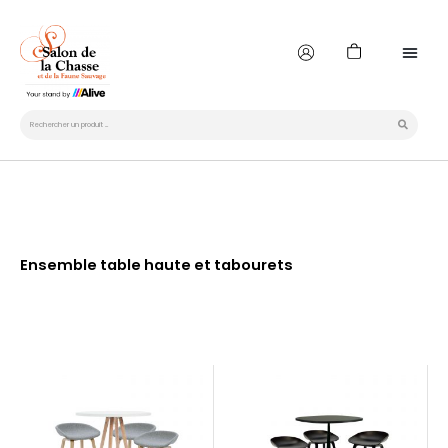
Aller
au
Panier
contenu
Rechercher
Ensemble table haute et tabourets
Ce
produit
a