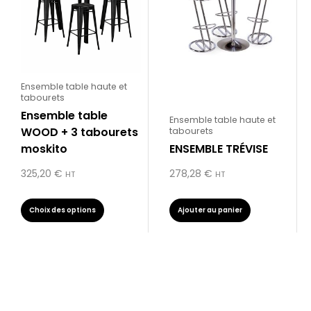
plusieurs
variations.
Les
options
peuvent
être
Ensemble table haute et
tabourets
choisies
Ensemble table
sur
Ensemble table haute et
WOOD + 3 tabourets
tabourets
la
moskito
ENSEMBLE TRÉVISE
page
du
325,20
€
278,28
€
HT
HT
produit
Choix des options
Ajouter au panier