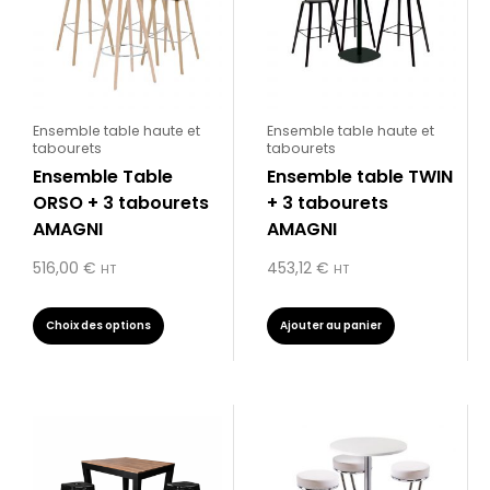
plusieurs
variations.
Les
options
peuvent
être
Ensemble table haute et
Ensemble table haute et
tabourets
tabourets
choisies
Ensemble Table
Ensemble table TWIN
sur
ORSO + 3 tabourets
+ 3 tabourets
la
AMAGNI
AMAGNI
page
du
516,00
€
453,12
€
HT
HT
produit
Choix des options
Ajouter au panier
Ce
produit
a