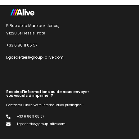
5 Rue de la Mare aux Joncs,
91220 Le Plessis-Pâté
+33 6 86 11 05 57
l.goedertier@group-alive.com
Besoin d'informations ou de nous envoyer
vos visuels à imprimer ?
Contactez Lucile votre interlocutrice privilégiée !
+33 6 86 11 05 57
l.goedertier@group-alive.com