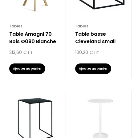
Tables
Tables
Table Amagni 70
Table basse
Bois Ø080 Blanche
Cleveland small
213,60
€
100,20
€
HT
HT
Ajouter au panier
Ajouter au panier