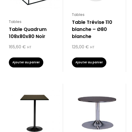
Tables
Table Trévise 110
Tables
Table Quadrum
blanche – Ø80
108x80x80 Noir
blanche
165,60
€
126,00
€
HT
HT
Ajouter au panier
Ajouter au panier