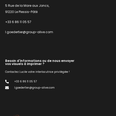
5 Rue de la Mare aux Joncs,
91220 Le Plessis-Pâté
+33 6 86 11 05 57
l.goedertier@group-alive.com
Besoin d'informations ou de nous envoyer
vos visuels à imprimer ?
Contactez Lucile votre interlocutrice privilégiée !
+33 6 86 11 05 57
l.goedertier@group-alive.com