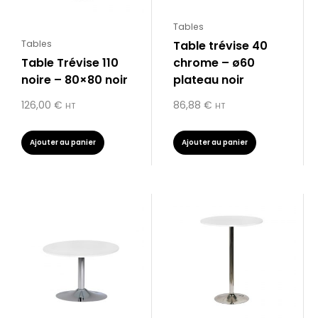
Tables
Table trévise 40
Tables
Table Trévise 110
chrome – ø60
noire – 80×80 noir
plateau noir
126,00
€
86,88
€
HT
HT
Ajouter au panier
Ajouter au panier