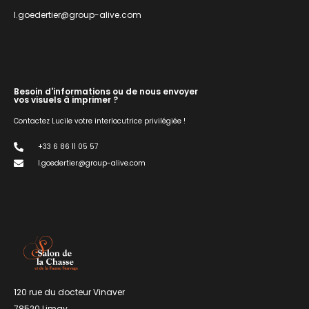
l.goedertier@group-alive.com
Besoin d'informations ou de nous envoyer
vos visuels à imprimer ?
Contactez Lucile votre interlocutrice privilégiée !
+33 6 86 11 05 57
l.goedertier@group-alive.com
120 rue du docteur Vinaver
78520 Limay