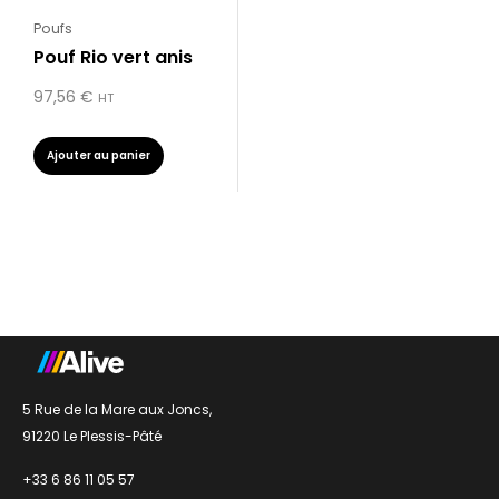
Poufs
Pouf Rio vert anis
97,56
€
HT
Ajouter au panier
5 Rue de la Mare aux Joncs,
91220 Le Plessis-Pâté
+33 6 86 11 05 57