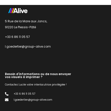
5 Rue de la Mare aux Joncs,
91220 Le Plessis-Pâté
+33 6 86 11 05 57
l.goedertier@group-alive.com
Besoin d'informations ou de nous envoyer
vos visuels à imprimer ?
Contactez Lucile votre interlocutrice privilégiée !
+33 6 86 11 05 57
l.goedertier@group-alive.com